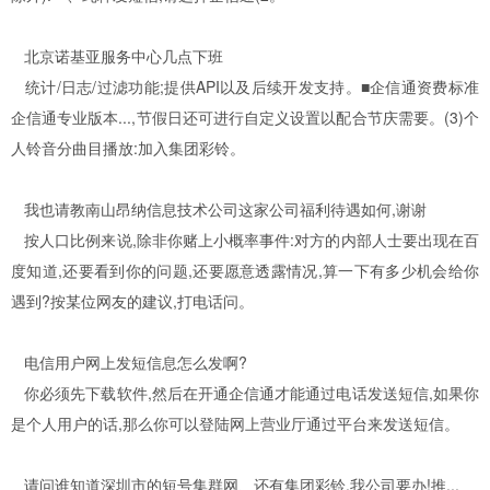
北京诺基亚服务中心几点下班
统计/日志/过滤功能;提供API以及后续开发支持。■企信通资费标准
企信通专业版本...,节假日还可进行自定义设置以配合节庆需要。(3)个
人铃音分曲目播放:加入集团彩铃。
我也请教南山昂纳信息技术公司这家公司福利待遇如何,谢谢
按人口比例来说,除非你赌上小概率事件:对方的内部人士要出现在百
度知道,还要看到你的问题,还要愿意透露情况,算一下有多少机会给你
遇到?按某位网友的建议,打电话问。
电信用户网上发短信息怎么发啊?
你必须先下载软件,然后在开通企信通才能通过电话发送短信,如果你
是个人用户的话,那么你可以登陆网上营业厅通过平台来发送短信。
请问谁知道深圳市的短号集群网、还有集团彩铃,我公司要办!推...